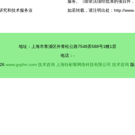
服务。（除依法须经批准的项目外，
学研究和技术服务业
如若转载，请注明出处：http://www.gxph
地址：上海市青浦区外青松公路7548弄588号1幢1层
电话：-
026
www.gxphn.com
技术咨询
上海钰彬黎网络科技有限公司
技术咨询
版